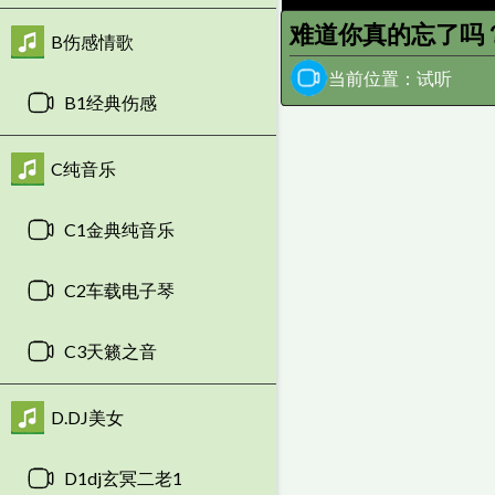
难道你真的忘了吗
B伤感情歌
当前位置：试听
B1经典伤感
C纯音乐
C1金典纯音乐
C2车载电子琴
C3天籁之音
D.DJ美女
D1dj玄冥二老1