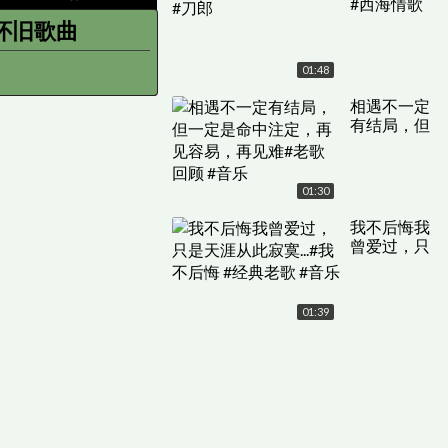
#西海情歌
#刀郎
怀旧歌曲
01:48
相遇不一定
有结局，但
一定是命中
注定，再见
容易，再见
01:30
难#老歌回
顾 #音乐
我不后悔我
曾爱过，只
是天涯从此
寂寞...#我不
后悔 #经典
01:39
老歌 #音乐