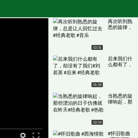
再次听到熟
悉的旋律，
总是让人回
忆过去#经
典老歌 #音
02:01
乐
后来我们什
么都有了，
却没有了我
们#刘若英
#后来 #经
01:28
典老歌
当熟悉的旋
律响起，那
些漂泊的日
子仿佛就在
昨天#经典
02:18
老歌 #热歌
#怀旧歌曲
原画