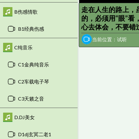
走在人生的路上，
B伤感情歌
的，必须用“眼”看
心去体会，不要错
B1经典伤感
当前位置：试听
C纯音乐
C1金典纯音乐
C2车载电子琴
C3天籁之音
D.DJ美女
D1dj玄冥二老1