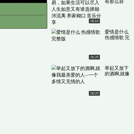
有那么容
易，如果生
活可以尽入
人生如意又
00:14
有谁选择颠
沛流离 养家
爱情是什么
糊口 音乐分
伤感情歌 完
享
整版
01:29
举起又放下
的酒啊,就像
我最亲爱的
人--一个多
情又无情的
00:29
人