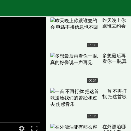
昨天晚上你
跟谁去约会
电话不接信
息也不回
01:33
多想最后再
看你一眼,真
的好像说一
声再见
00:24
一首 不再打
扰 把这首歌
送给我们的
曾经和过去
伤感音乐
01:35
在外漂泊哪
原画