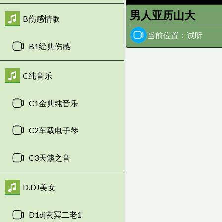
男人亚历山大
B伤感情歌
当前位置：试听
B1经典伤感
C纯音乐
C1金典纯音乐
C2车载电子琴
C3天籁之音
D.DJ美女
D1dj玄冥二老1