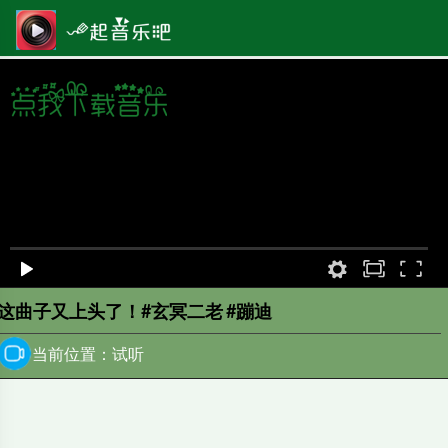
原画
00:00
/
0:00
这曲子又上头了！#玄冥二老 #蹦迪
当前位置：试听