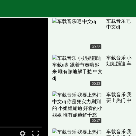
车载音乐吧
中文dj
00:22
车载音乐 小
姐姐蹦迪 车
载u盘 跟着
节奏嗨起来
唯有蹦迪解
00:23
千愁 中文dj
车载音乐 我
要上热门 中
文dj 你是凭
实力刷到的
小姐姐蹦迪
00:17
好看的小姐
姐 唯有蹦迪
车载音乐 我
原画
解千愁