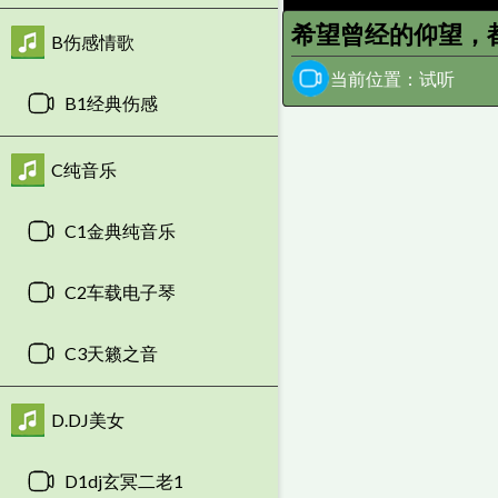
希望曾经的仰望，都
B伤感情歌
当前位置：试听
B1经典伤感
C纯音乐
C1金典纯音乐
C2车载电子琴
C3天籁之音
D.DJ美女
D1dj玄冥二老1