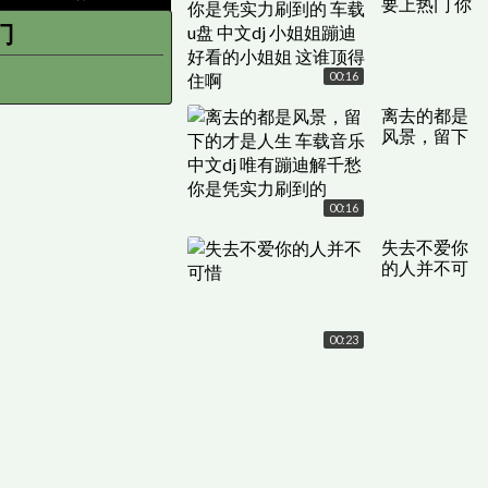
要上热门 你
是凭实力刷
门
到的 车载u
盘 中文dj 小
00:16
姐姐蹦迪 好
看的小姐姐
离去的都是
这谁顶得住
风景，留下
啊
的才是人生
车载音乐 中
文dj 唯有蹦
00:16
迪解千愁 你
是凭实力刷
失去不爱你
到的
的人并不可
惜
00:23