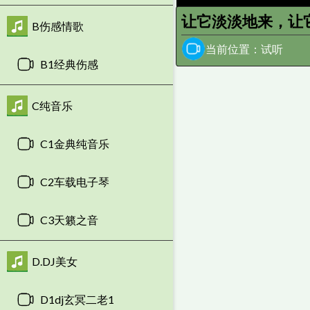
让它淡淡地来，让它
B伤感情歌
当前位置：试听
B1经典伤感
C纯音乐
C1金典纯音乐
C2车载电子琴
C3天籁之音
D.DJ美女
D1dj玄冥二老1