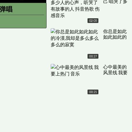
己 唱哭了多
少人的心
琴弹唱
声，听哭了
有故事的人
02:05
抖音热歌 伤
感音乐
你总是如此
如此如此的
冷漠,我却是
多么多么多
么的寂寞
00:27
心中最美的
风景线 我要
上热门 音乐
00:21