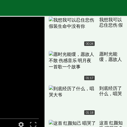
我想我可以
忍住悲伤 假
装生命中没
有你
00:24
愿时光能
缓，愿故人
不散 伤感音
乐 明月夜
一首歌一个
01:17
故事
到底经历了
什么，唱哭
大爷
01:18
这首 红颜知
原画